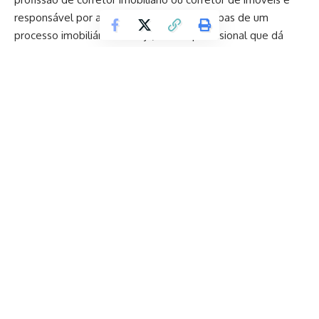
responsável por acompanhar todas as etapas de um
processo imobiliário. Ou seja, é esse profissional que dá
suporte e auxílio desde a escolha do imóvel até os
processos burocráticos que envolvem a compra ou o
aluguel do imóvel.
A regulamentação da profissão no Brasil
A profissão no Brasil demorou um tempo considerável para
ser regulamentada e reconhecida. De acordo com Valdir
Agostinho Piran, foi apenas no ano de 1962 que isso
Continuar lendo
aconteceu. Assim, de acordo com a lei, um corretor de
imóveis é alguém que pode exercer a intermediação na
compra, venda, permuta e locação de um determinado
imóvel, além de poder opinar quanto à comercialização
imobiliária.
Quais são as áreas de atuação de um corretor de
imóveis?
Diferentemente do que algumas pessoas pensam, um