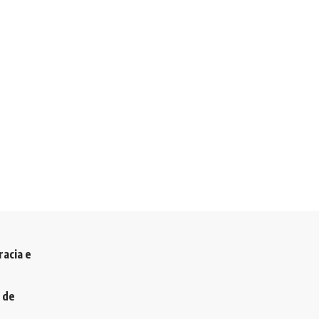
racia e
 de