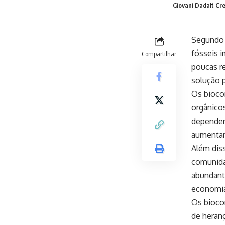
Giovani Dadalt Cr
Segundo 
fósseis 
Compartilhar
poucas r
solução 
Os biocom
orgânicos
depender 
aumentar
Além dis
comunida
abundante
economia
Os bioco
de heranç