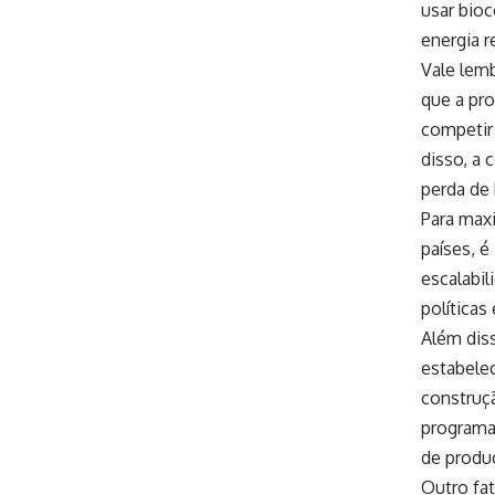
usar bio
energia r
Vale lem
que a pro
competir
disso, a 
perda de 
Para max
países, é
escalabi
política
Além diss
estabelec
construçã
programa
de produ
Outro fat