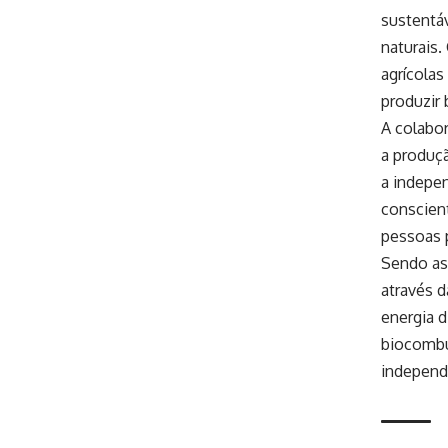
sustentá
naturais.
agrícolas
produzir 
A colabo
a produçã
a indepen
conscient
pessoas 
Sendo ass
através 
energia d
biocombus
independ