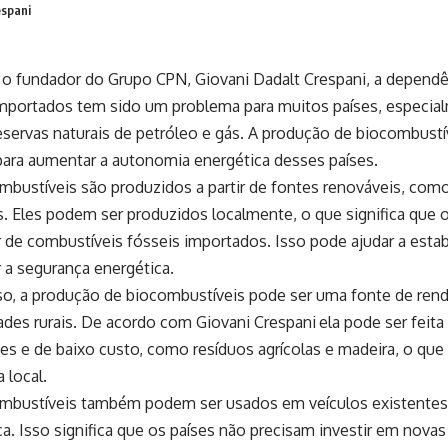
espani
o fundador do Grupo CPN, Giovani Dadalt Crespani, a dependê
importados tem sido um problema para muitos países, especi
eservas naturais de petróleo e gás. A produção de biocombust
para aumentar a autonomia energética desses países.
bustíveis são produzidos a partir de fontes renováveis, como
. Eles podem ser produzidos localmente, o que significa que 
de combustíveis fósseis importados. Isso pode ajudar a estabi
 a segurança energética.
so, a produção de biocombustíveis pode ser uma fonte de ren
des rurais. De acordo com Giovani Crespani
ela pode ser feita
s e de baixo custo, como resíduos agrícolas e madeira, o que 
 local.
mbustíveis também podem ser usados ​​em veículos existentes
a. Isso significa que os países não precisam investir em novas 