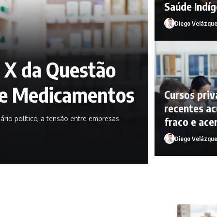
Saúde Indíg
Diego Velázqu
o X da Questão
de Medicamentos
Cursos priv
recentes a
io político, a tensão entre empresas
fraco e ace
Diego Velázqu
Diego Velázquez