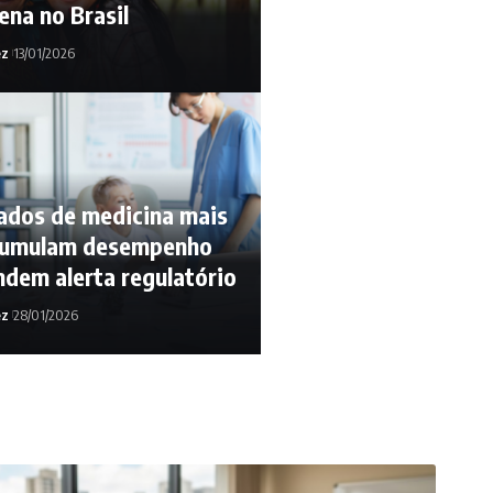
ena no Brasil
ez
13/01/2026
ados de medicina mais
cumulam desempenho
ndem alerta regulatório
ez
28/01/2026
26/11/2024