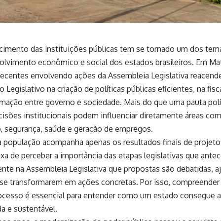
ecimento das instituições públicas tem se tornado um dos tema
olvimento econômico e social dos estados brasileiros. Em Ma
recentes envolvendo ações da Assembleia Legislativa reacend
o Legislativo na criação de políticas públicas eficientes, na fis
mação entre governo e sociedade. Mais do que uma pauta polít
sões institucionais podem influenciar diretamente áreas como
, segurança, saúde e geração de empregos.
 população acompanha apenas os resultados finais de projeto
xa de perceber a importância das etapas legislativas que ant
nte na Assembleia Legislativa que propostas são debatidas, a
 se transformarem em ações concretas. Por isso, compreende
ocesso é essencial para entender como um estado consegue a
a e sustentável.