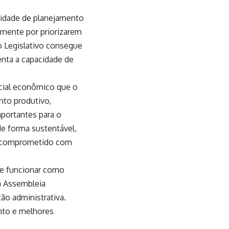
sidade de planejamento
amente por priorizarem
o Legislativo consegue
enta a capacidade de
ncial econômico que o
nto produtivo,
mportantes para o
de forma sustentável,
 e comprometido com
de funcionar como
a Assembleia
ão administrativa.
ento e melhores