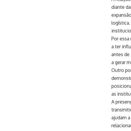
diante d
expansão 
logística
instituci
Por essa 
a ter inf
antes de 
a gerar m
Outro pon
demonstr
posicion
as instit
A presen
transmiti
ajudam a 
relacion