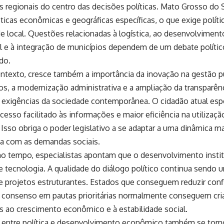
 regionais do centro das decisões políticas. Mato Grosso do 
sticas econômicas e geográficas específicas, o que exige polít
de local. Questões relacionadas à logística, ao desenvolvimento
l e à integração de municípios dependem de um debate políti
do.
texto, cresce também a importância da inovação na gestão púb
os, a modernização administrativa e a ampliação da transparên
s exigências da sociedade contemporânea. O cidadão atual esp
acesso facilitado às informações e maior eficiência na utilizaç
 Isso obriga o poder legislativo a se adaptar a uma dinâmica 
a com as demandas sociais.
 tempo, especialistas apontam que o desenvolvimento insti
 tecnologia. A qualidade do diálogo político continua sendo u
e projetos estruturantes. Estados que conseguem reduzir conf
o consenso em pautas prioritárias normalmente conseguem cri
s ao crescimento econômico e à estabilidade social.
o entre política e desenvolvimento econômico também se torn