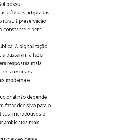
Sul possui
icas públicas adaptadas
 rural, à preservação
co constante e bem
lica. A digitalização
cia passaram a fazer
era respostas mais
ão dos recursos
mais moderna e
tucional não depende
m fator decisivo para o
litos improdutivos e
ar ambientes mais
ou mais evidente