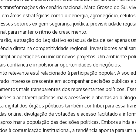
as transformações do cenário nacional. Mato Grosso do Sul 
em áreas estratégicas como bioenergia, agronegócio, celulose
. Esses setores exigem segurança jurídica, previsibilidade regula
onal para manter o ritmo de crescimento.
razão, a atuação do Legislativo estadual deixa de ser apenas u
luência direta na competitividade regional. Investidores analisa
ampliar operações ou iniciar novos projetos. Um ambiente polí
ais confiança e impulsionar oportunidades de negócios.
to relevante está relacionado à participação popular. A socied
ado interesse crescente em acompanhar decisões públicas e 
amentos mais transparentes dos representantes políticos. Es
uições a adotarem práticas mais acessíveis e abertas ao diálogo
ça digital dos órgãos públicos também contribui para essa tr
das online, divulgação de votações e acesso facilitado a infor
aproximar a população das decisões políticas. Embora ainda e
ados à comunicação institucional, a tendência aponta para um