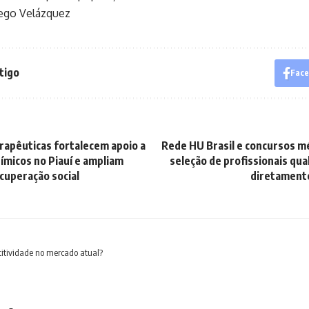
iego Velázquez
tigo
Fac
apêuticas fortalecem apoio a
Rede HU Brasil e concursos mé
micos no Piauí e ampliam
seleção de profissionais qua
cuperação social
diretamente
itividade no mercado atual?