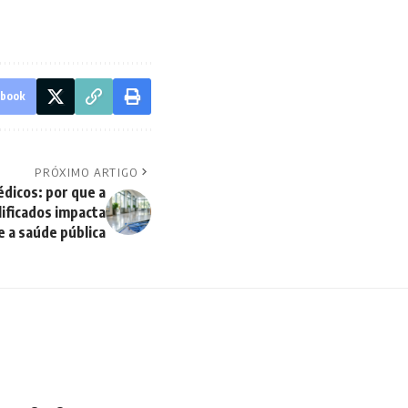
ebook
PRÓXIMO ARTIGO
dicos: por que a
lificados impacta
 a saúde pública