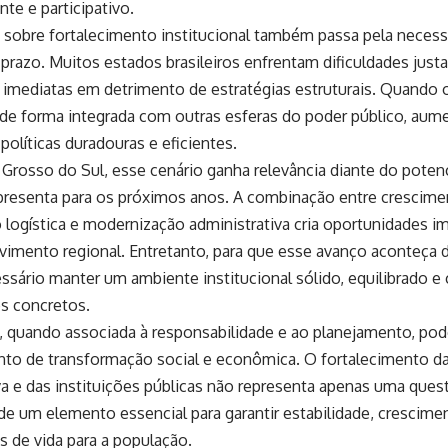
nte e participativo.
 sobre fortalecimento institucional também passa pela neces
prazo. Muitos estados brasileiros enfrentam dificuldades just
 imediatas em detrimento de estratégias estruturais. Quando 
 de forma integrada com outras esferas do poder público, aum
 políticas duradouras e eficientes.
Grosso do Sul, esse cenário ganha relevância diante do pote
presenta para os próximos anos. A combinação entre crescime
logística e modernização administrativa cria oportunidades i
vimento regional. Entretanto, para que esse avanço aconteça 
essário manter um ambiente institucional sólido, equilibrado
os concretos.
ca, quando associada à responsabilidade e ao planejamento, po
nto de transformação social e econômica. O fortalecimento d
va e das instituições públicas não representa apenas uma quest
de um elemento essencial para garantir estabilidade, crescim
 de vida para a população.