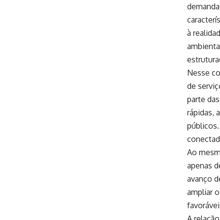
demandas
caracterí
à realida
ambienta
estrutura
Nesse con
de serviç
parte da
rápidas, 
públicos.
conectad
Ao mesmo
apenas de
avanço d
ampliar 
favorávei
A relaçã