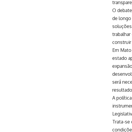
transpare
O debate
de longo 
soluções
trabalhar
construir
Em Mato 
estado a
expansão 
desenvol
será nec
resultad
A políti
instrume
Legislati
Trata-se 
condições