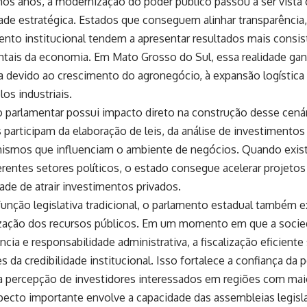
mos anos, a modernização do poder público passou a ser vist
de estratégica. Estados que conseguem alinhar transparência, 
ento institucional tendem a apresentar resultados mais consi
tais da economia. Em Mato Grosso do Sul, essa realidade gan
a devido ao crescimento do agronegócio, à expansão logística
os industriais.
o parlamentar possui impacto direto na construção desse cená
 participam da elaboração de leis, da análise de investimentos
ismos que influenciam o ambiente de negócios. Quando existe
erentes setores políticos, o estado consegue acelerar projetos
ade de atrair investimentos privados.
unção legislativa tradicional, o parlamento estadual também e
lização dos recursos públicos. Em um momento em que a socie
ncia e responsabilidade administrativa, a fiscalização eficien
es da credibilidade institucional. Isso fortalece a confiança d
 percepção de investidores interessados em regiões com maior
pecto importante envolve a capacidade das assembleias legisla