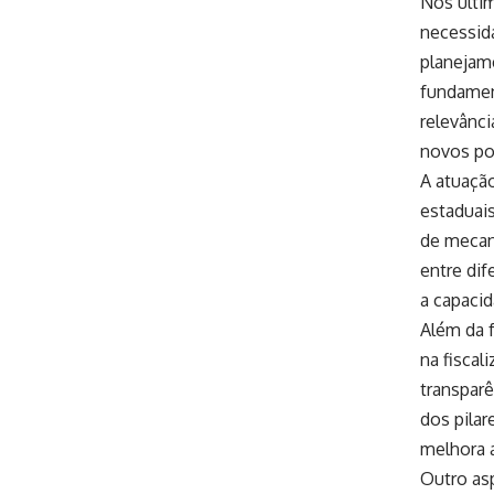
Nos últi
necessida
planejam
fundamen
relevânci
novos pol
A atuaçã
estaduais
de mecan
entre dif
a capacid
Além da f
na fisca
transparê
dos pilar
melhora a
Outro as