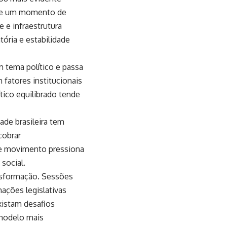
vive um momento de
 e infraestrutura
tória e estabilidade
m tema político e passa
m fatores institucionais
tico equilibrado tende
ade brasileira tem
cobrar
se movimento pressiona
 social.
ansformação. Sessões
mações legislativas
xistam desafios
 modelo mais