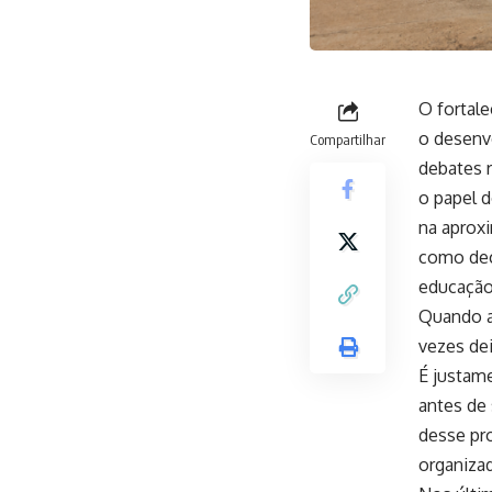
O fortal
o desenv
Compartilhar
debates 
o papel d
na aproxi
como deci
educação
Quando a
vezes dei
É justame
antes de
desse pr
organizad