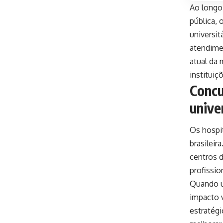
Ao longo 
pública, 
universit
atendime
atual da 
instituiç
Concu
unive
Os hospi
brasilei
centros d
profissio
Quando u
impacto v
estratégi