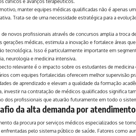
s clínicos e avanços terapêuticos.
 motivo, manter equipes médicas qualificadas não é apenas u
ativa. Trata-se de uma necessidade estratégica para a evoluçã
.
 de novos profissionais através de concursos amplia a troca 
es gerações médicas, estimula a inovação e fortalece áreas qu
ção tecnológica. Isso é particularmente importante em segme
ia, neurologia e medicina intensiva.
pecto relevante é o impacto sobre os estudantes de medicina e
ários com equipes fortalecidas oferecem melhor supervisão pr
dades de aprendizado e elevam a qualidade da formação acadê
a, investir na contratação de médicos qualificados significa ta
ão dos profissionais que atuarão futuramente em todo o siste
afio da alta demanda por atendimento
mento da procura por serviços médicos especializados se tor
 enfrentadas pelo sistema público de saúde. Fatores como au