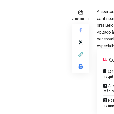
A abertur
continua
Compartilhar
brasileir
voltado 
necessári
especiali
C
Con
hospit
A i
médica
Hos
na in