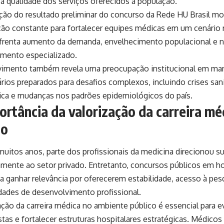
a qualidade dos serviços oferecidos à população.
ação do resultado preliminar do concurso da Rede HU Brasil mo
ção constante para fortalecer equipes médicas em um cenário 
frenta aumento da demanda, envelhecimento populacional e n
imento especializado.
imento também revela uma preocupação institucional em man
ários preparados para desafios complexos, incluindo crises san
ica e mudanças nos padrões epidemiológicos do país.
ortância da valorização da carreira mé
co
uitos anos, parte dos profissionais da medicina direcionou sua
iamente ao setor privado. Entretanto, concursos públicos em ho
a ganhar relevância por oferecerem estabilidade, acesso à pesq
dades de desenvolvimento profissional.
ação da carreira médica no ambiente público é essencial para e
stas e fortalecer estruturas hospitalares estratégicas. Médicos