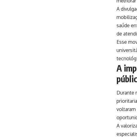
melhorar 
A divulg
mobiliza
saúde en
de atend
Esse mov
universit
tecnológ
A imp
públi
Durante m
prioritar
voltaram 
oportuni
A valoriz
especiali