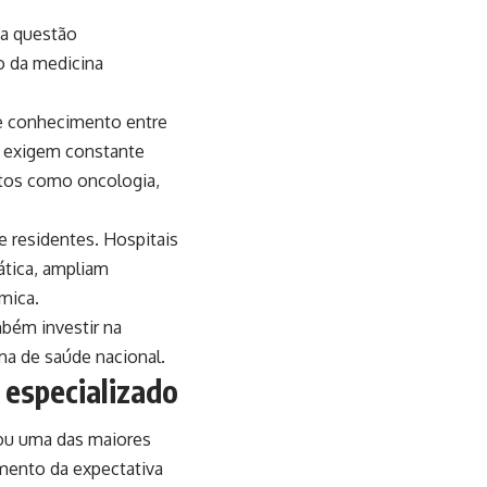
ma questão
o da medicina
de conhecimento entre
e exigem constante
ntos como oncologia,
 residentes. Hospitais
ática, ampliam
mica.
mbém investir na
ma de saúde nacional.
 especializado
nou uma das maiores
mento da expectativa