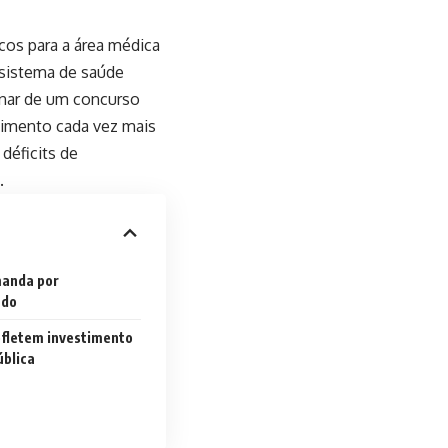
icos para a área médica
 sistema de saúde
minar de um concurso
vimento cada vez mais
déficits de
.
manda por
ado
fletem investimento
ública