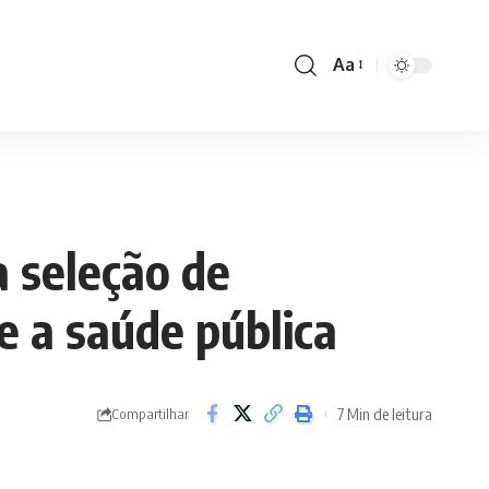
Aa
Font
Resizer
a seleção de
e a saúde pública
7 Min de leitura
Compartilhar