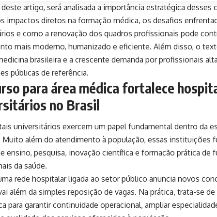
deste artigo, será analisada a importância estratégica desses
os impactos diretos na formação médica, os desafios enfrenta
ários e como a renovação dos quadros profissionais pode cont
nto mais moderno, humanizado e eficiente. Além disso, o tex
medicina brasileira e a crescente demanda por profissionais a
ões públicas de referência.
rso para área médica fortalece hospit
rsitários no Brasil
tais universitários exercem um papel fundamental dentro da es
ra. Muito além do atendimento à população, essas instituiçõe
e ensino, pesquisa, inovação científica e formação prática de 
nais da saúde.
ma rede hospitalar ligada ao setor público anuncia novos con
ai além da simples reposição de vagas. Na prática, trata-se d
ca para garantir continuidade operacional, ampliar especialidad