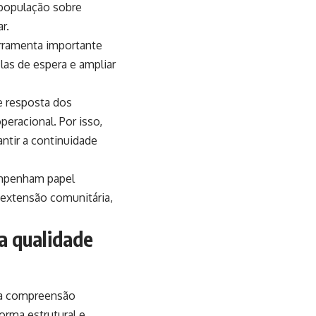
 população sobre
r.
rramenta importante
las de espera e ampliar
e resposta dos
eracional. Por isso,
ntir a continuidade
empenham papel
 extensão comunitária,
a qualidade
ma compreensão
orma estrutural e