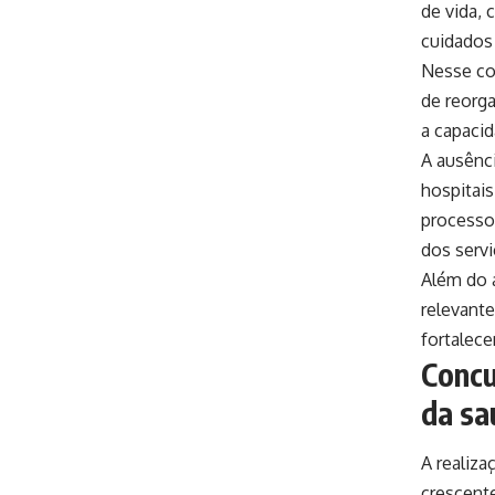
de vida,
cuidados 
Nesse co
de reorga
a capaci
A ausênci
hospitais
processos
dos servi
Além do 
relevant
fortalece
Concu
da sa
A realiz
crescente