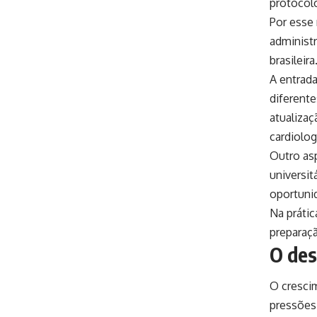
protocolo
Por esse
administr
brasileira
A entrada
diferent
atualiza
cardiolog
Outro as
universit
oportuni
Na prátic
preparaç
O des
O cresci
pressões