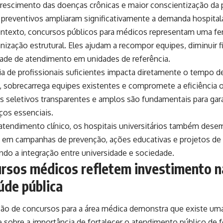
 crescimento das doenças crônicas e maior conscientização da
preventivos ampliaram significativamente a demanda hospitala
ntexto, concursos públicos para médicos representam uma fe
nização estrutural. Eles ajudam a recompor equipes, diminuir fi
dade de atendimento em unidades de referência.
a de profissionais suficientes impacta diretamente o tempo d
, sobrecarrega equipes existentes e compromete a eficiência op
 seletivos transparentes e amplos são fundamentais para gara
ços essenciais.
atendimento clínico, os hospitais universitários também des
e em campanhas de prevenção, ações educativas e projetos de
ndo a integração entre universidade e sociedade.
rsos médicos refletem investimento n
úde pública
ação de concursos para a área médica demonstra que existe u
 sobre a importância de fortalecer o atendimento público de f