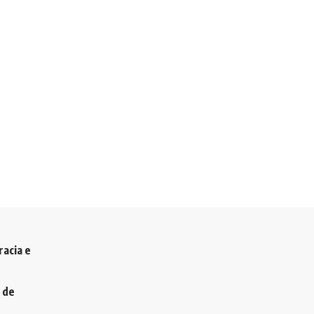
racia e
 de