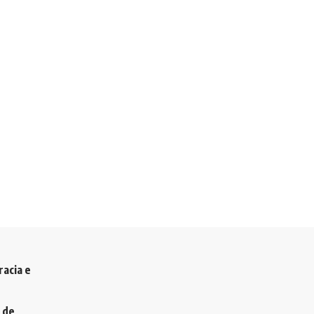
racia e
 de