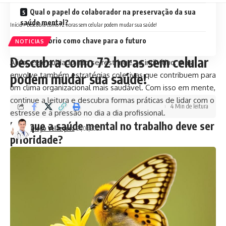
Qual o papel do colaborador na preservação da sua
saúde mental?
Início
»
Descubra como 72 horas sem celular podem mudar sua saúde!
Equilíbrio como chave para o futuro
NOTICIAS
Descubra como 72 horas sem celular
Aliás, esse cuidado não se restringe ao indivíduo, mas
envolve também estratégias coletivas que contribuem para
podem mudar sua saúde!
um clima organizacional mais saudável. Com isso em mente,
continue a leitura e descubra formas práticas de lidar com o
4 Min de leitura
estresse e a pressão no dia a dia profissional.
Por que a saúde mental no trabalho deve ser
Diego Velázquez
27/08/2025
prioridade?
Segundo Gustavo Luiz Guilherme Pinto, a saúde mental no
trabalho está diretamente relacionada à produtividade e ao
engajamento dos profissionais. Isto posto, um colaborador
que enfrenta níveis elevados de estresse tende a
apresentar queda no desempenho, além de maior
suscetibilidade a problemas físicos. Desse modo, considerar