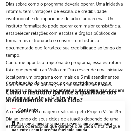
Dias sobre como o programa deveria operar. Uma iniciativa
informal tem limitações de escala, de credibilidade
institucional e de capacidade de articular parcerias. Um
instituto formalizado pode operar com maior consistência,
estabelecer relações com escolas e órgãos públicos de
forma mais estruturada e construir um histórico
documentado que fortalece sua credibilidade ao longo do
tempo.
Conforme aponta a trajetória do programa, essa estrutura
foi o que permitiu ao Visão em Dia crescer de uma iniciativa
local para um programa com mais de 5 mil atendimentos
Combinação de venetoclax e azacitidina passa a
documentados e presença em 18 unidades de ensino.
integrar o SUS para pacientes adultos que não podem
Como o instituto garante a qualidade dos
receber quimioterapia intensiva.
atendimentos em cada ciclo?
Contents
A consistência da triagem realizada pelo Projeto Visão em
Dia ao longo de seus ciclos de atuação depende de uma
Por que a nova terapia representa um avanço para
estrutura operacional que garante que cada visita chegue
pacientes com leucemia mieloide aguda