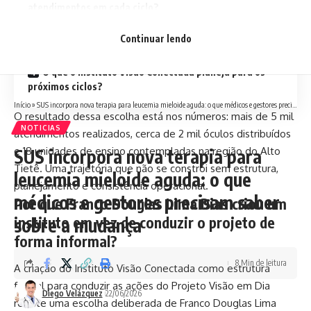
atendimentos em cada ciclo?
Como o instituto articula parcerias para viabilizar os
Continuar lendo
ciclos de ação?
O que o Instituto Visão Conectada planeja para os
próximos ciclos?
Início
»
SUS incorpora nova terapia para leucemia mieloide aguda: o que médicos e gestores precisam saber sobre a mudança
O resultado dessa escolha está nos números: mais de 5 mil
NOTICIAS
atendimentos realizados, cerca de 2 mil óculos distribuídos
e 18 unidades de ensino contempladas na região do Alto
SUS incorpora nova terapia para
Tietê. Uma trajetória que não se constrói sem estrutura,
leucemia mieloide aguda: o que
planejamento e consistência operacional.
médicos e gestores precisam saber
Por que Franco Douglas Lima Dias criou um
instituto em vez de conduzir o projeto de
sobre a mudança
forma informal?
8 Min de leitura
A criação do Instituto Visão Conectada como estrutura
formal para conduzir as ações do Projeto Visão em Dia
Diego Velázquez
22/06/2026
reflete uma escolha deliberada de Franco Douglas Lima