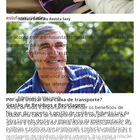
energética, é possível reduzir o consumo de energia, os
custos operacionais e as emissões de gases de efeito
estufa nas cidades.
Nathalia Belletato Revista Sexy
De acordo com a entusiasta
Nathalia Belletato
, as caixas de
transporte para pets são itens essenciais para quem possui
animais de estimação. Elas proporcionam segurança e
conforto durante viagens, idas ao veterinário e até mesmo
em situações de emergência. Neste guia completo, vamos
explorar tudo o que você precisa saber sobre caixas de
transporte, desde os diferentes tipos disponíveis até dicas
para escolher a melhor opção para o seu pet.
Roberto Luiz da Silva Logrado
Por que utilizar uma caixa de transporte?
Gestão de Resíduos e Reciclagem:
Antes de tudo, é importante entender os benefícios de
No que diz respeito à gestão de resíduos, Roberto Luiz da
utilizar uma caixa de transporte para o seu pet. Além de
Silva Logrado destaca a importância da implementação de
garantir a segurança do animal durante deslocamentos, ela
políticas e práticas que promovam a redução, reutilização e
também proporciona um ambiente seguro e familiar para o
reciclagem de resíduos sólidos urbanos. Isso inclui a criação
seu pet, ajudando a reduzir o estresse em situações