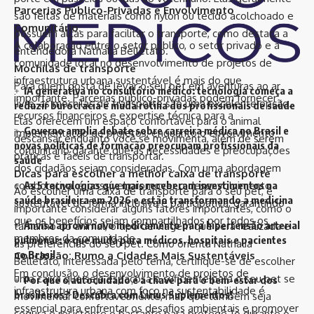
Parcerias Público-Privadas e Envolvimento
são feitas de materiais como nylon ou tecido acolchoado e
Comunitário:
possuem alças para facilitar o transporte, como destaca a
A colaboração entre o setor público, o setor privado e a
entendedora Nathalia Belletato.
comunidade local no desenvolvimento de projetos de
Mochilas de transporte
infraestrutura urbana sustentável é mais do que
Para quem gosta de levar o seu pet em aventuras ao ar
IA generativa no consultório médico: tecnologia começa a
importante. Parcerias público-privadas podem fornecer
livre, as mochilas de transporte são uma excelente opção.
reduzir burocracia e muda rotina dos profissionais de saúde
recursos financeiros e expertise técnica para a
Elas oferecem um espaço confortável para o animal
Governo amplia debate sobre carreira médica no Brasil e
implementação de projetos, enquanto o envolvimento
descansar enquanto você se movimenta, além de serem
novas políticas de formação preocupam profissionais da
comunitário garante que as necessidades e preocupações
práticas e fáceis de transportar.
saúde
dos cidadãos sejam consideradas. Com uma abordagem
Dicas para escolher a melhor caixa de transporte
As 5 tecnologias que mais receberam investimentos na
colaborativa, é possível promover o desenvolvimento
Ao escolher uma caixa de transporte para o seu pet, é
saúde brasileira em 2026 e estão transformando a medicina
sustentável de forma inclusiva e participativa, garantindo
importante considerar alguns fatores importantes, como o
que os benefícios sejam compartilhados por todos os
Anvisa aprova novo medicamento para hipertensão arterial
tamanho do animal, o tipo de viagem que será realizada e
membros da comunidade.
pulmonar: o que muda para médicos, hospitais e pacientes
as preferências do seu pet. Como orienta Nathalia
no Brasil
Conclusão: Rumo a Cidades Mais Sustentáveis
Belletato, interessada pelo tema, certifique-se de escolher
Em conclusão, o desenvolvimento de projetos de
uma caixa que seja espaçosa o suficiente para o seu pet se
Por que o autocuidado é a chave para o bem-estar dos
infraestrutura urbana com foco na sustentabilidade é
brasileiros? Descubra com Lirius Suplementos!
movimentar confortavelmente, mas que também seja
essencial para enfrentar os desafios ambientais e promover
segura e resistente o bastante para protegê-lo durante o