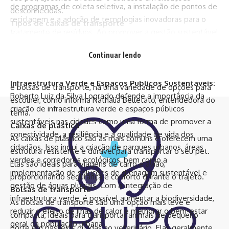
de programas de coleta seletiva, a instalação de pontos de
desconhecidas.
reciclagem e a adoção de tecnologias inovadoras para o
Tipos de caixas de transporte
tratamento de resíduos. Ao promover a gestão sustentável
Existem diferentes tipos de caixas de transporte
de resíduos, é possível reduzir a quantidade de resíduos
disponíveis no mercado, cada uma adequada para
Continuar lendo
enviados para aterros sanitários, minimizar a poluição
diferentes necessidades e tipos de animais. Desde as
ambiental e promover a economia circular nas cidades.
clássicas caixas de plástico até as mais modernas mochilas
Infraestrutura Verde e Espaços Públicos Sustentáveis:
e bolsas de transporte, há uma variedade de opções para
Roberto Luiz da Silva Logrado defende a importância da
escolher, como informa Nathalia Belletato, entendedora do
criação de infraestrutura verde e espaços públicos
tema.
sustentáveis nas cidades como uma forma de promover a
Caixas de plástico
conectividade, a resiliência e a qualidade de vida dos
As caixas de plástico são as mais comuns e oferecem uma
cidadãos. Isso inclui a criação de parques urbanos, áreas
estrutura resistente e durável para transportar o seu pet.
verdes e corredores ecológicos, bem como a
Elas são ideais para viagens de carro e avião,
implementação de soluções de drenagem sustentável e
proporcionando segurança e conforto durante o trajeto.
gestão de águas pluviais. Com a integração de
Bolsas de transporte
infraestrutura verde, é possível aumentar a biodiversidade,
As bolsas de transporte são uma opção mais leve e
reduzir o efeito de ilhas de calor e melhorar o bem-estar
compacta, ideais para transportar animais de pequeno
geral da população urbana.
porte em passeios ou idas ao veterinário. Elas geralmente