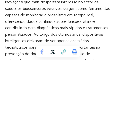
inovações que mais despertam interesse no setor da
saúde, os biossensores vestíveis surgem como ferramentas
capazes de monitorar o organismo em tempo real,
oferecendo dados contínuos sobre funções vitais e
contribuindo para diagnósticos mais rápidos e tratamentos
personalizados. Ao longo dos últimos anos, dispositivos
inteligentes deixaram de ser apenas acessórios
tecnológicos para se tornarem aliados importantes na
prevenção de doenças, no acompanhamento de
enfermidades crônicas e na promoção de qualidade de
vida.
A popularização dos wearables de saúde acompanha uma
mudança de comportamento da sociedade. Atualmente, as
pessoas desejam compreender melhor o funcionamento do
próprio corpo e buscam soluções que permitam
acompanhar sinais físicos sem depender exclusivamente de
Continuar lendo
consultas presenciais. Nesse cenário, os biossensores
vestíveis representam um novo modelo de cuidado, mais