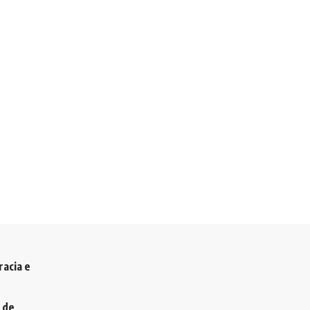
racia e
 de