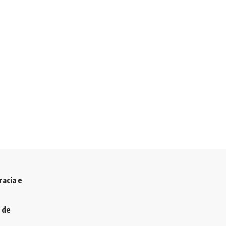
racia e
 de