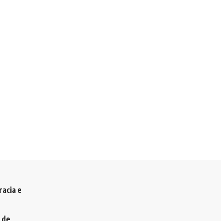
racia e
 de