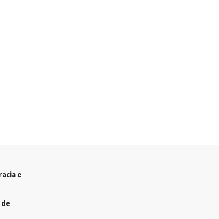
racia e
 de