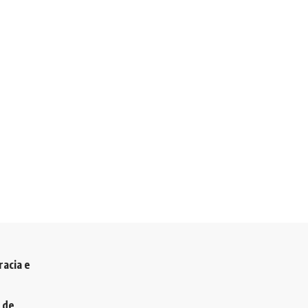
racia e
 de