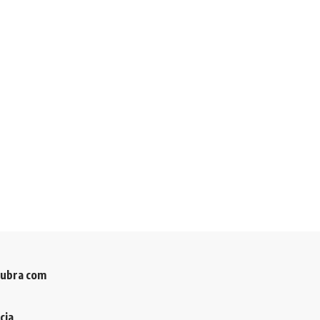
cubra com
cia