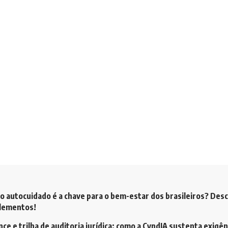
o autocuidado é a chave para o bem-estar dos brasileiros? Des
plementos!
ce e trilha de auditoria jurídica: como a CyndIA sustenta exigên