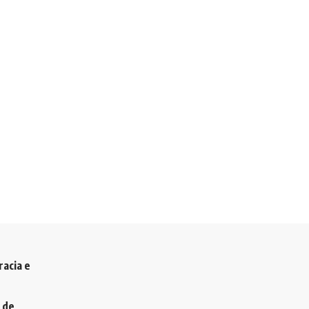
racia e
 de