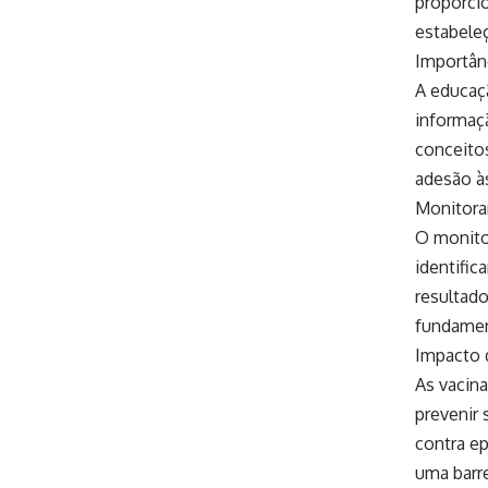
proporcio
estabele
Importân
A educaçã
informaçã
conceitos
adesão à
Monitora
O monito
identific
resultado
fundamen
Impacto 
As vacina
prevenir 
contra ep
uma barre