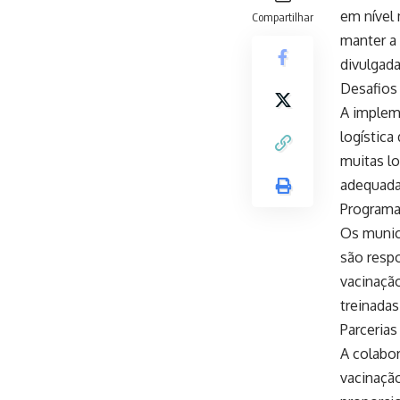
em nível 
Compartilhar
manter a
divulgada
Desafios
A implem
logística
muitas lo
adequada
Programa
Os munic
são respo
vacinação
treinadas
Parceria
A colabo
vacinaçã