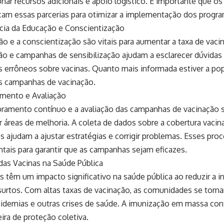
nar recursos adicionais e apoio logístico. É importante que os
çam essas parcerias para otimizar a implementação dos progra
cia da Educação e Conscientização
o e a conscientização são vitais para aumentar a taxa de vac
o e campanhas de sensibilização ajudam a esclarecer dúvidas 
 errôneos sobre vacinas. Quanto mais informada estiver a pop
s campanhas de vacinação.
mento e Avaliação
ramento contínuo e a avaliação das campanhas de vacinação s
ar áreas de melhoria. A coleta de dados sobre a cobertura vacina
s ajudam a ajustar estratégias e corrigir problemas. Esses pro
tais para garantir que as campanhas sejam eficazes.
das Vacinas na Saúde Pública
s têm um impacto significativo na saúde pública ao reduzir a 
surtos. Com altas taxas de vacinação, as comunidades se torn
idemias e outras crises de saúde. A imunização em massa contr
ira de proteção coletiva.