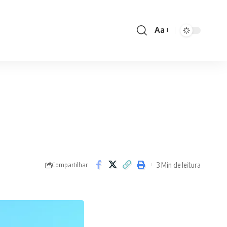
Aa
Font
Resizer
3 Min de leitura
Compartilhar