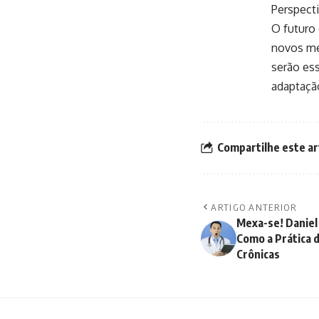
Perspect
O futuro
novos mét
serão ess
adaptação
Compartilhe este ar
ARTIGO ANTERIOR
Mexa-se! Daniel 
Como a Prática 
Crônicas