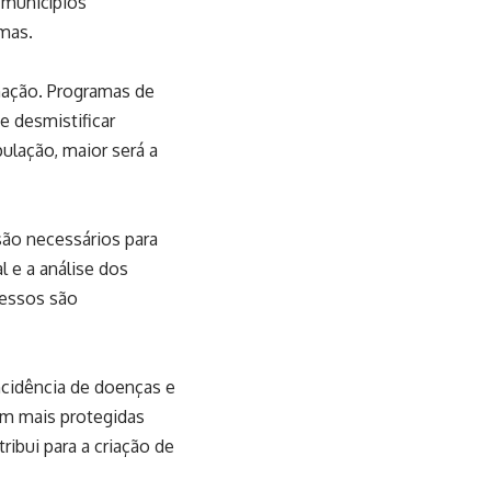
 municípios
mas.
inação. Programas de
e desmistificar
ulação, maior será a
ão necessários para
l e a análise dos
cessos são
incidência de doenças e
am mais protegidas
ibui para a criação de