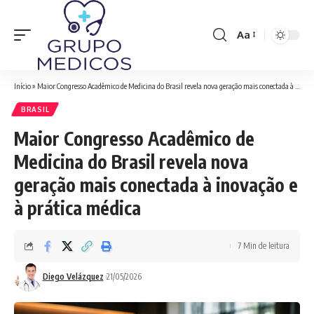
Aa
Font
Resizer
Início
»
Maior Congresso Acadêmico de Medicina do Brasil revela nova geração mais conectada à inovação e à prática médica
BRASIL
Maior Congresso Acadêmico de
Medicina do Brasil revela nova
geração mais conectada à inovação e
à prática médica
7 Min de leitura
Diego Velázquez
21/05/2026