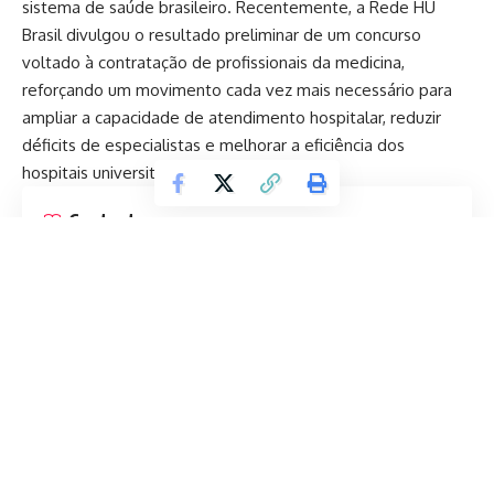
sistema de saúde brasileiro. Recentemente, a Rede HU
Brasil divulgou o resultado preliminar de um concurso
voltado à contratação de profissionais da medicina,
reforçando um movimento cada vez mais necessário para
ampliar a capacidade de atendimento hospitalar, reduzir
déficits de especialistas e melhorar a eficiência dos
hospitais universitários no país.
Contents
Concurso para área médica fortalece hospitais
universitários no Brasil
A importância da valorização da carreira médica no
setor público
Hospitais universitários têm papel decisivo na
inovação em saúde
Continuar lendo
O desafio da alta demanda por atendimento
especializado