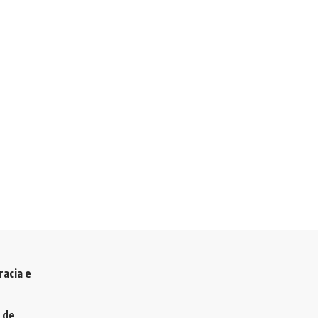
racia e
 de