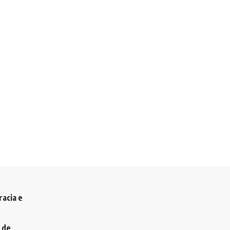
racia e
 de